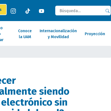
Buscar
es
lo
Conoce
Internacionalización
o
Proyección
la UAM
y Movilidad
ar
ecer
nalmente siendo
 electrónico sin