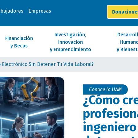
abajadores
Empresas
Donacion
Investigación,
Desarrol
Financiación
Innovación
Human
y Becas
y Emprendimiento
y Bienest
Electrónico Sin Detener Tu Vida Laboral?
Conoce la UAM
¿Cómo cr
profesio
ingeniero