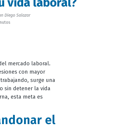
u vida laboral?
n Diego Salazar
inutos
del mercado laboral.
esiones con mayor
 trabajando, surge una
 sin detener la vida
rna, esta meta es
andonar el