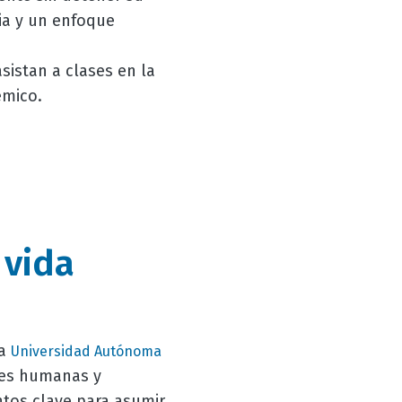
ria y un enfoque
sistan a clases en la
émico.
 vida
la
Universidad Autónoma
des humanas y
ntos clave para asumir