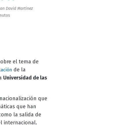
an David Martinez
inutos
 sobre el tema de
de la
tación
la
Universidad de las
rnacionalización que
máticas que han
 como la salida de
l internacional.