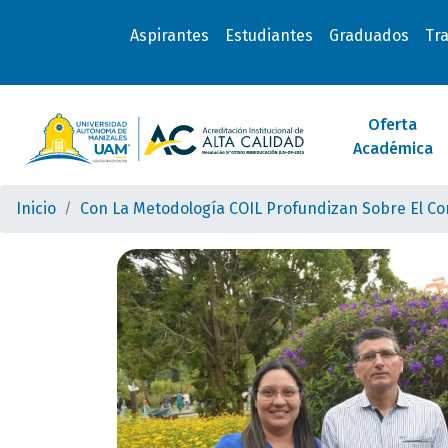
Aspirantes
Estudiantes
Graduados
Tr
Oferta
Académica
Inicio
Con La Metodología COIL Profundizan Sobre El Co