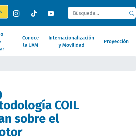
Buscar
es
lo
Conoce
Internacionalización
o
Proyección
la UAM
y Movilidad
ar
todología COIL
an sobre el
otor