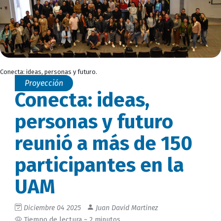
Conecta: ideas, personas y futuro.
Proyección
Conecta: ideas,
personas y futuro
reunió a más de 150
participantes en la
UAM
Diciembre 04 2025
Juan David Martinez
Tiempo de lectura ~ 2 minutos