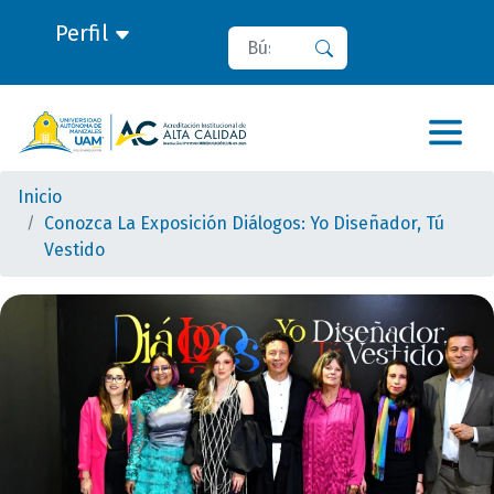
Perfil
Buscar
Buscar
Inicio
Conozca La Exposición Diálogos: Yo Diseñador, Tú
Vestido