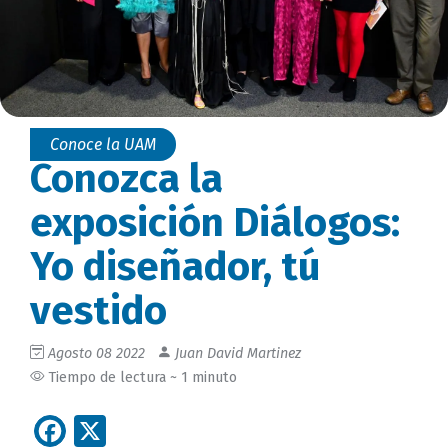
Conoce la UAM
Conozca la
exposición Diálogos:
Yo diseñador, tú
vestido
Agosto 08 2022
Juan David Martinez
Tiempo de lectura ~ 1 minuto
Facebook
X