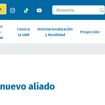
Buscar
es
lo
Conoce
Internacionalización
o
Proyección
la UAM
y Movilidad
ar
 nuevo aliado