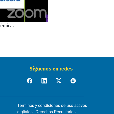
démica.
Síguenos en redes
Términos y condiciones de uso activos
digitales
Derechos Pecuniarios
|
|