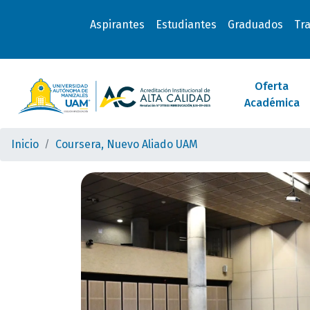
Aspirantes
Estudiantes
Graduados
Tr
Oferta
Académica
Inicio
Coursera, Nuevo Aliado UAM