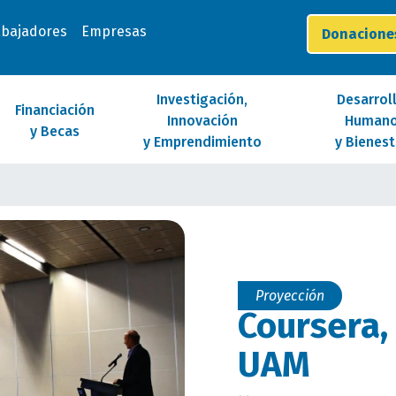
abajadores
Empresas
Donacion
Investigación,
Desarrol
Financiación
Innovación
Human
y Becas
y Emprendimiento
y Bienest
Proyección
Coursera,
UAM