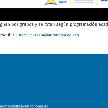
gnan por grupos y se rotan según programación aca
escribir a
uam-coursera@autonoma.edu.co
onesyconsultas@autonoma.ed