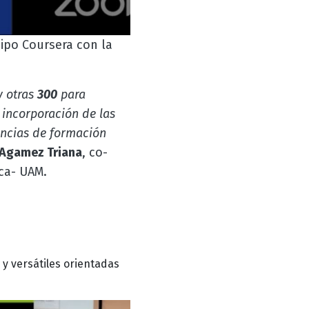
ipo Coursera con la
y otras
300
para
a incorporación de las
iencias de formación
 Agamez Triana
, co-
ca- UAM.
s y
versátiles orientadas