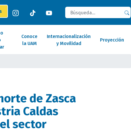
Buscar
es
lo
Conoce
Internacionalización
o
Proyección
la UAM
y Movilidad
ar
horte de Zasca
tria Caldas
el sector