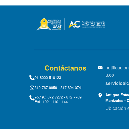
Contáctanos
notificaci
u.co
01-8000-510123
servicioa
312 767 9859 - 317 894 0741
Antigua Estac
+57 (6) 872 7272 - 872 7709
Manizales - 
Ext: 102 - 110 - 144
Ubicación 