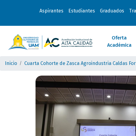
Aspirantes
Estudiantes
Graduados
Tr
Oferta
Académica
Inicio
Cuarta Cohorte de Zasca Agroindustria Caldas For