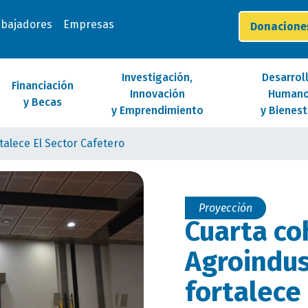
abajadores
Empresas
Donacion
Investigación,
Desarrol
Financiación
Innovación
Human
y Becas
y Emprendimiento
y Bienest
talece El Sector Cafetero
Proyección
Cuarta co
Agroindus
fortalece 