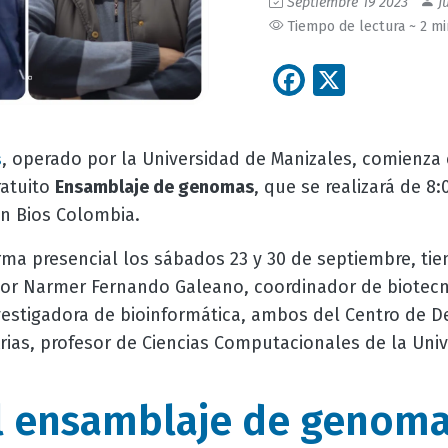
Septiembre 19 2023
Ju
Tiempo de lectura ~ 2 m
Facebook
X
, operado por la Universidad de Manizales, comienza
s
ratuito
Ensamblaje de genomas
, que se realizará de 8:
en Bios Colombia.
rma presencial los sábados 23 y 30 de septiembre, ti
por Narmer Fernando Galeano, coordinador de biotecn
vestigadora de bioinformática, ambos del Centro de D
Arias, profesor de Ciencias Computacionales de la Un
l ensamblaje de genoma