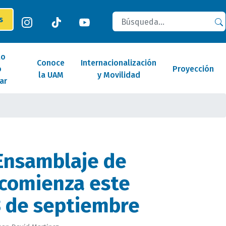
Buscar
es
lo
Conoce
Internacionalización
o
Proyección
la UAM
y Movilidad
ar
Ensamblaje de
comienza este
 de septiembre