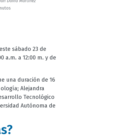
an David Martinez
inutos
 este sábado 23 de
00 a.m. a 12:00 m. y de
ene una duración de 16
ología; Alejandra
esarrollo Tecnológico
iversidad Autónoma de
s?