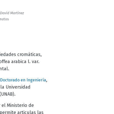
David Martinez
inutos
piedades cromáticas,
fea arabica l. var.
ntal.
,
Doctorado en Ingeniería
 la Universidad
(UNAB).
el Ministerio de
ermite articulas las