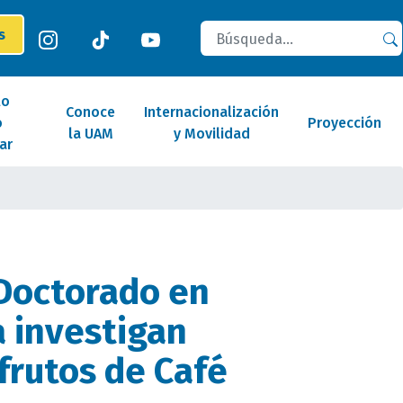
Buscar
es
lo
Conoce
Internacionalización
o
Proyección
la UAM
y Movilidad
ar
Doctorado en
a investigan
 frutos de Café