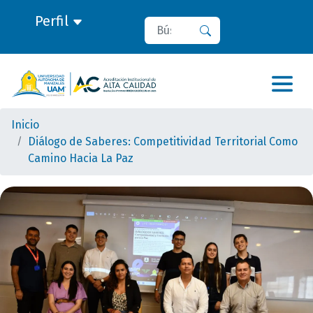
Perfil
Buscar
Buscar
Inicio
Diálogo de Saberes: Competitividad Territorial Como
Camino Hacia La Paz