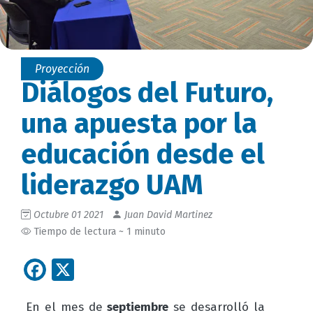
Proyección
Diálogos del Futuro,
una apuesta por la
educación desde el
liderazgo UAM
Octubre 01 2021
Juan David Martinez
Tiempo de lectura ~ 1 minuto
Facebook
X
En el mes de
septiembre
se desarrolló la