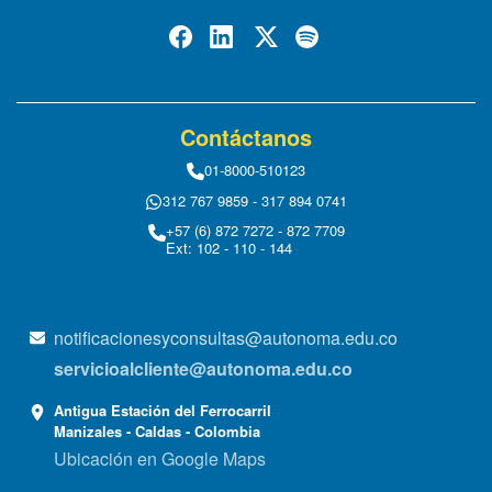
Contáctanos
01-8000-510123
312 767 9859 - 317 894 0741
+57 (6) 872 7272 - 872 7709
Ext: 102 - 110 - 144
notificacionesyconsultas@autonoma.edu.co
servicioalcliente@autonoma.edu.co
Antigua Estación del Ferrocarril
Manizales - Caldas - Colombia
Ubicación en Google Maps