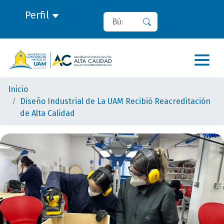
Perfil
Buscar
Buscar
Inicio
Diseño Industrial de La UAM Recibió Reacreditación
de Alta Calidad