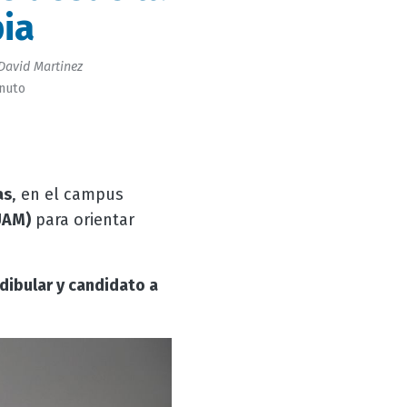
pia
David Martinez
inuto
as
, en el campus
UAM)
para orientar
dibular y candidato a