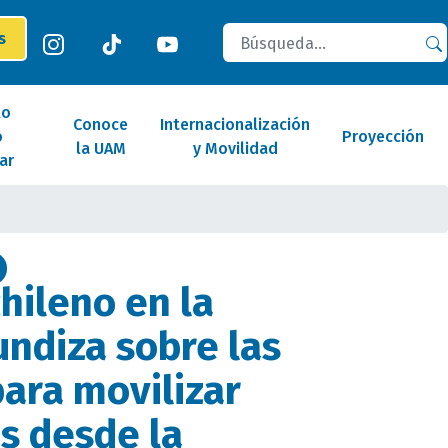
Buscar
es
lo
Conoce
Internacionalización
o
Proyección
la UAM
y Movilidad
ar
hileno en la
ndiza sobre las
para movilizar
os desde la