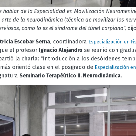
e hablar de la Especialidad en Movilización Neuromening
l arte de la neurodinámica (técnica de movilizar los ner
rviosos, como lo es el síndrome del túnel carpiano”,
dij
atricia Escobar Serna
, coordinadora
Especialización en Fi
 que el profesor
Ignacio Alejandro
se reunió con gradu
mpartió la charla: "Introducción a los desórdenes te
emás orientó clase en el posgrado de
Especialización en
ignatura
Seminario Terapéútico II. Neurodinámica.