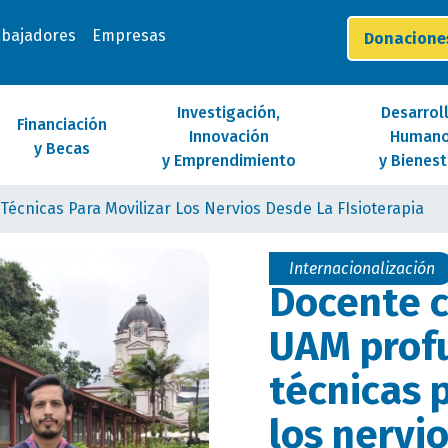
abajadores
Empresas
Donacion
Investigación,
Desarrol
Financiación
Innovación
Human
y Becas
y Emprendimiento
y Bienest
écnicas Para Movilizar Los Nervios Desde La FIsioterapia
Internacionalización
Docente c
UAM profu
técnicas 
los nervi