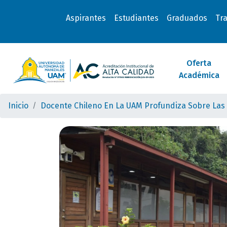
Aspirantes
Estudiantes
Graduados
Tr
Oferta
Académica
Inicio
Docente Chileno En La UAM Profundiza Sobre Las T