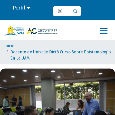
Perfil
Buscar
Buscar
Inicio
Docente de Unisalle Dictó Curso Sobre Epistemología
En La UAM