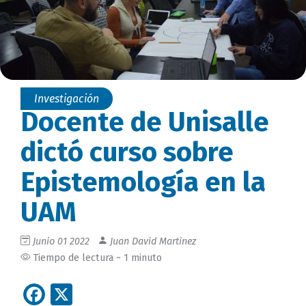
Investigación
Docente de Unisalle
dictó curso sobre
Epistemología en la
UAM
Junio 01 2022
Juan David Martinez
Tiempo de lectura ~ 1 minuto
Facebook
X