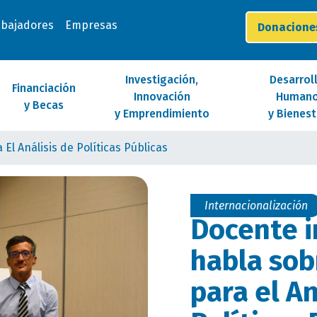
abajadores
Empresas
Donacion
Investigación,
Desarrol
Financiación
Innovación
Human
y Becas
y Emprendimiento
y Bienest
l Análisis de Políticas Públicas
Internacionalización
Docente i
habla sob
para el An