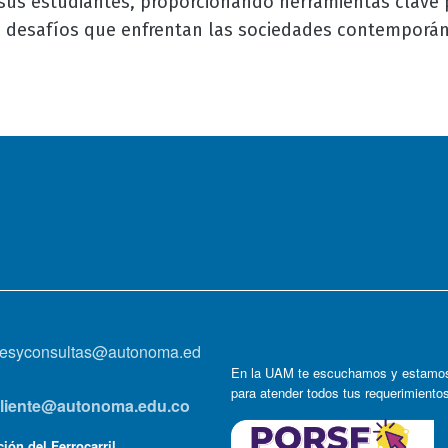
 sus estudiantes, proporcionando herramientas clave
 desafíos que enfrentan las sociedades contemporán
onesyconsultas@autonoma.ed
En la UAM te escuchamos y estamos
para atender todos tus requerimiento
lcliente@autonoma.edu.co
ión del Ferrocarril