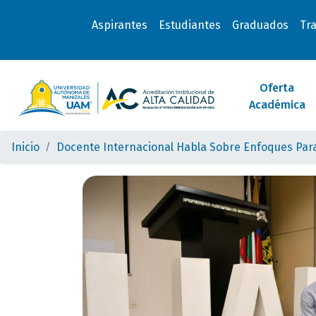
Aspirantes
Estudiantes
Graduados
Tr
Oferta
Académica
Inicio
Docente Internacional Habla Sobre Enfoques Para E