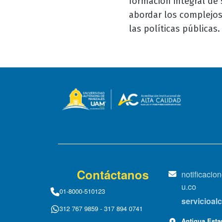
formación integral de
abordar los complejos
las políticas públicas.
Contáctanos
notificaci
u.co
01-8000-510123
servicioa
312 767 9859 - 317 894 0741
Antigua Estac