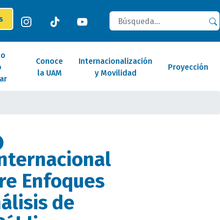
Buscar
es
lo
Conoce
Internacionalización
o
Proyección
la UAM
y Movilidad
ar
nternacional
re Enfoques
álisis de