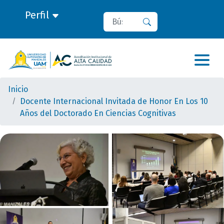
Perfil
Buscar
Buscar
Inicio
Docente Internacional Invitada de Honor En Los 10
Años del Doctorado En Ciencias Cognitivas