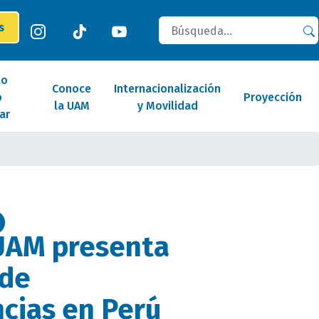
Buscar
es
lo
Conoce
Internacionalización
o
Proyección
la UAM
y Movilidad
ar
UAM presenta
 de
cias en Perú