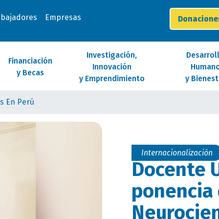
abajadores
Empresas
Donacion
Investigación,
Desarrol
Financiación
Innovación
Human
y Becas
y Emprendimiento
y Bienest
s En Perú
Internacionalización
Docente 
ponencia
Neurocien