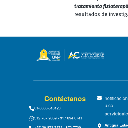
tratamiento fisioterap
resultados de investig
Contáctanos
notificaci
u.co
01-8000-510123
servicioa
312 767 9859 - 317 894 0741
Antigua Estac
+57 (6) 872 7272 - 872 7709