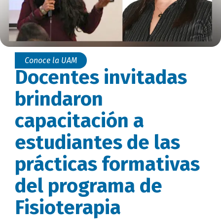
Conoce la UAM
Docentes invitadas
brindaron
capacitación a
estudiantes de las
prácticas formativas
del programa de
Fisioterapia