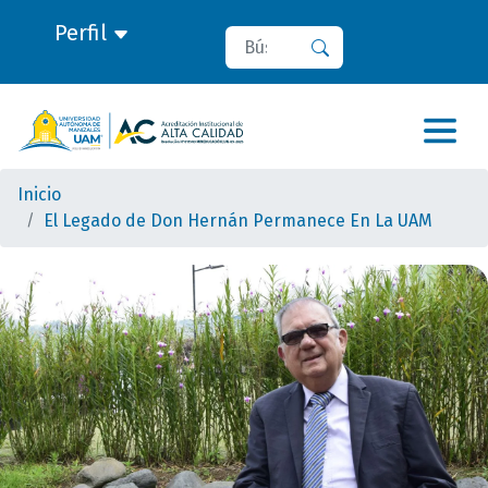
Perfil
Buscar
Buscar
Inicio
El Legado de Don Hernán Permanece En La UAM