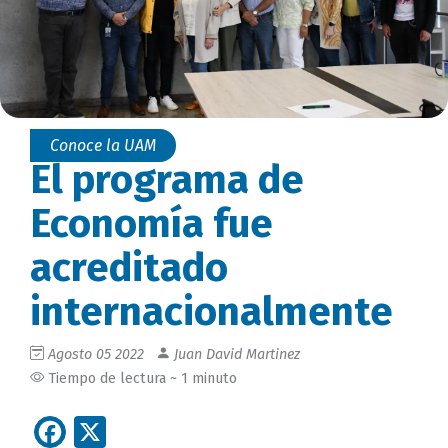
Conoce la UAM
El programa de
Economía fue
acreditado
internacionalmente
Agosto 05 2022
Juan David Martinez
Tiempo de lectura ~ 1 minuto
Facebook
X