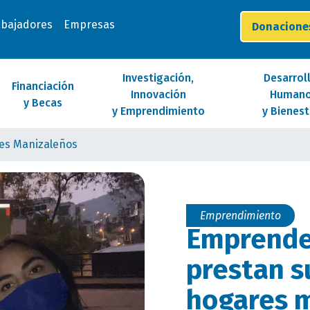
abajadores
Empresas
Donacion
Investigación,
Desarrol
Financiación
Innovación
Human
y Becas
y Emprendimiento
y Bienest
es Manizaleños
Emprendimiento
Emprende
prestan su
hogares 