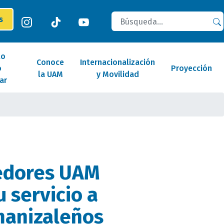
Buscar
es
lo
Conoce
Internacionalización
o
Proyección
la UAM
y Movilidad
ar
dores UAM
 servicio a
manizaleños