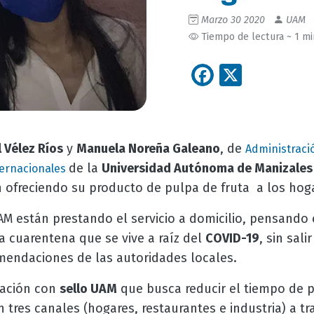
Marzo 30 2020
UAM
Tiempo de lectura ~ 1 m
Facebook
X
 Vélez Ríos
y
Manuela Noreña Galeano
, de
Administraci
de la
Universidad Autónoma de Manizales
ternacionales
ofreciendo su producto de pulpa de fruta a los hoga
 están prestando el servicio a domicilio, pensando e
a cuarentena que se vive a raíz del
COVID-19
, sin sal
endaciones de las autoridades locales.
zación con
sello UAM
que busca reducir el tiempo de 
 tres canales (hogares, restaurantes e industria) a t