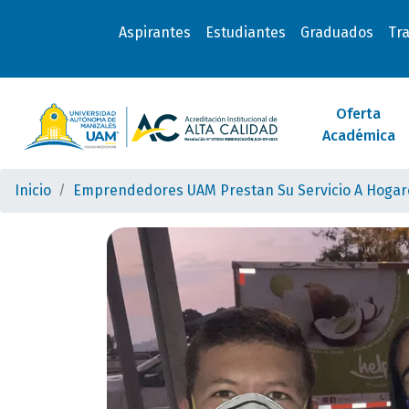
Aspirantes
Estudiantes
Graduados
Tr
Oferta
Académica
Inicio
Emprendedores UAM Prestan Su Servicio A Hogar