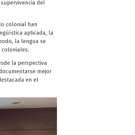
 supervivencia del
do colonial han
güística aplicada, la
modo, la lengua se
 coloniales.
esde la perspectiva
y documentarse mejor
destacada en el