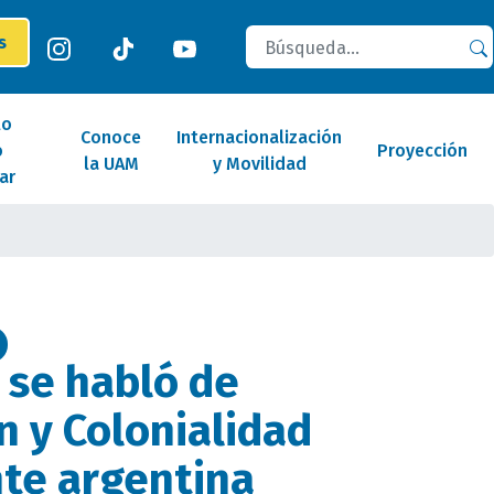
Buscar
es
lo
Conoce
Internacionalización
o
Proyección
la UAM
y Movilidad
ar
 se habló de
n y Colonialidad
te argentina