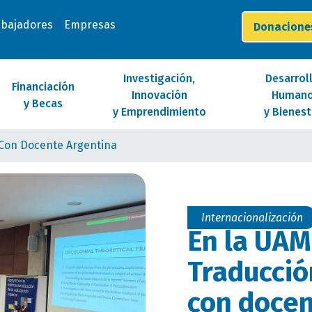
abajadores
Empresas
Donacion
Investigación,
Desarrol
Financiación
Innovación
Human
y Becas
y Emprendimiento
y Bienest
 Con Docente Argentina
Internacionalización
En la UAM
Traducció
con docen