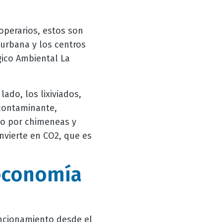
operarios, estos son
urbana y los centros
gico Ambiental La
ado, los lixiviados,
 contaminante,
to por chimeneas y
nvierte en CO2, que es
 economía
uncionamiento desde el