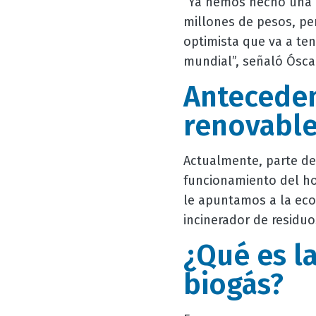
“Ya hemos hecho una i
millones de pesos, per
optimista que va a te
mundial”, señaló Óscar
Anteceden
renovabl
Actualmente, parte de
funcionamiento del ho
le apuntamos a la eco
incinerador de residuo
¿Qué es l
biogás?