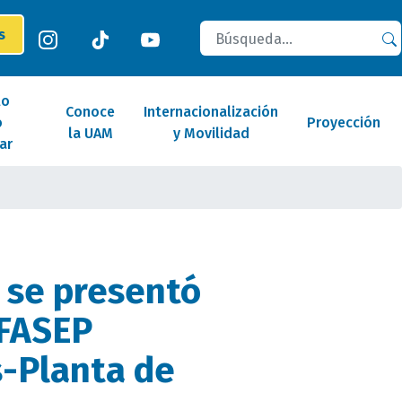
Buscar
es
lo
Conoce
Internacionalización
o
Proyección
la UAM
y Movilidad
ar
 se presentó
 FASEP
-Planta de