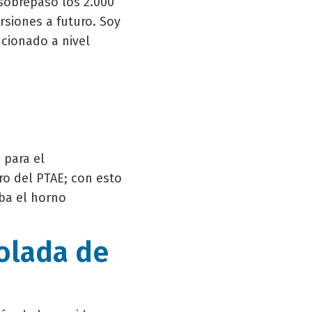
sobrepasó los 2.000
rsiones a futuro. Soy
cionado a nivel
 para el
ro del PTAE; con esto
ba el horno
olada de