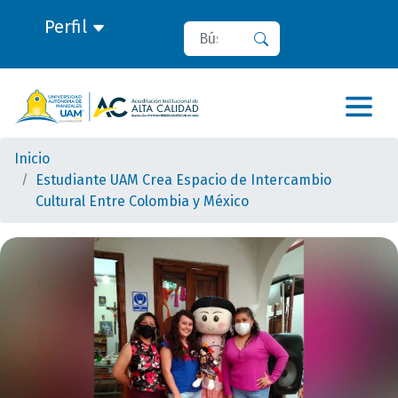
Perfil
Buscar
Buscar
Inicio
Estudiante UAM Crea Espacio de Intercambio
Cultural Entre Colombia y México