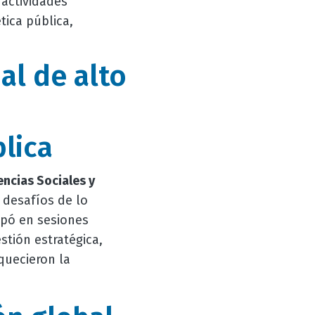
 actividades
tica pública,
al de alto
lica
encias Sociales y
 desafíos de lo
ipó en sesiones
stión estratégica,
quecieron la