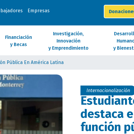
abajadores
Empresas
Donacion
Investigación,
Desarrol
Financiación
Innovación
Human
y Becas
y Emprendimiento
y Bienest
ón Pública En América Latina
Internacionalización
Estudian
destaca 
función p