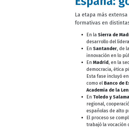
España: go
La etapa más extensa 
formativas en distinta
En la
Sierra de Mad
desarrollo del lider
En
Santander
, de 
innovación en lo púb
En
Madrid
, en la s
democracia, ética pú
Esta fase incluyó e
como el
Banco de 
Academia de la Len
En
Toledo y Salam
regional, cooperaci
españolas de alto pr
El proceso se compl
trabajó la vocación 