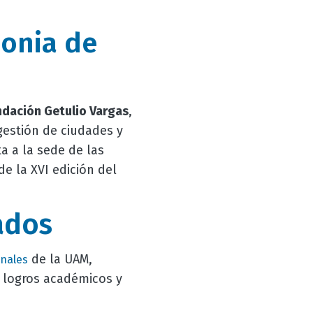
monia de
ndación Getulio Vargas
,
estión de ciudades y
a a la sede de las
de la XVI edición del
ados
de la UAM,
onales
 logros académicos y