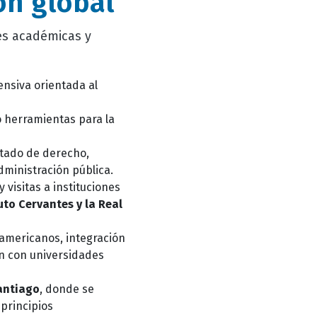
ón global
es académicas y
ensiva orientada al
mo herramientas para la
stado de derecho,
administración pública.
y visitas a instituciones
tuto Cervantes y la Real
oamericanos, integración
ón con universidades
antiago
, donde se
 principios