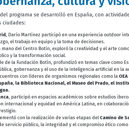
bernanza, cultura y visi
del programa se desarrolló en España, con actividad
s ciudades:
rid
, Darío Martínez participó en una experiencia outdoor int
azgo, el trabajo en equipo y la toma de decisiones.
la mano del Centro Botín, exploró la creatividad y el arte co
lico y la transformación social.
ede de la Fundación Botín, profundizó en temas clave como E
blica, gobernanza y el uso de la inteligencia artificial en la 
ncuentros con líderes de organismos regionales como la
OEA
España
,
la Biblioteca Nacional, el Museo del Prado, el Insti
gua.
anca
, participó en espacios académicos sobre estudios iber
ón internacional y equidad en América Latina, en colaboraci
estigio.
ementó con la realización de varias etapas del
Camino de S
de servicio público, la integridad y el compromiso ético como