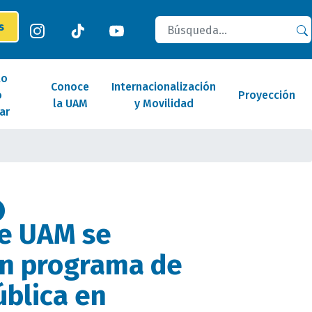
Buscar
es
lo
Conoce
Internacionalización
o
Proyección
la UAM
y Movilidad
ar
te UAM se
en programa de
ública en