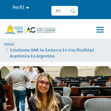
Perfil
Buscar
Buscar
Inicio
Estudiante UAM Se Embarca En Una Movilidad
Académica En Argentina