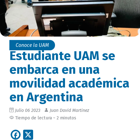
Conoce la UAM
Estudiante UAM se
embarca en una
movilidad académica
en Argentina
Julio 06 2023
Juan David Martinez
Tiempo de lectura ~ 2 minutos
Facebook
X