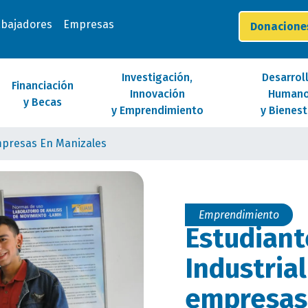
abajadores
Empresas
Donacion
Investigación,
Desarrol
Financiación
Innovación
Human
y Becas
y Emprendimiento
y Bienest
Empresas En Manizales
Emprendimiento
Estudiant
Industrial
empresas