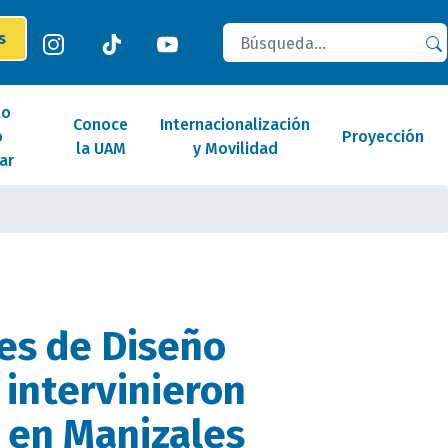
Buscar
es
lo
Conoce
Internacionalización
o
Proyección
la UAM
y Movilidad
ar
es de Diseño
 intervinieron
 en Manizales