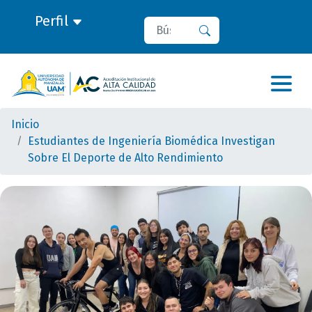
Perfil
Buscar
Buscar
Inicio
Estudiantes de Ingeniería Biomédica Investigan
Sobre El Deporte de Alto Rendimiento