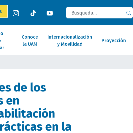
Buscar
es
lo
Conoce
Internacionalización
o
Proyección
la UAM
y Movilidad
ar
es de los
s en
bilitación
rácticas en la