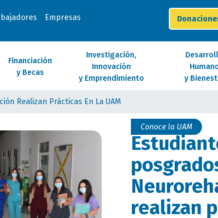
abajadores
Empresas
Donacion
Investigación,
Desarrol
Financiación
Innovación
Human
y Becas
y Emprendimiento
y Bienest
ción Realizan Prácticas En La UAM
Conoce la UAM
Estudiant
posgrado
Neuroreha
realizan p