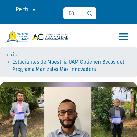
Perfil
Buscar
Buscar
Inicio
Estudiantes de Maestría UAM Obtienen Becas del
Programa Manizales Más Innovadora