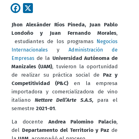
Facebook
X
Jhon Alexánder Ríos Pineda,
Juan Pablo
Londoño y Juan Fernando Morales
,
estudiantes
de los programas
Negocios
y
Internacionales
Administración de
de la
Universidad Autónoma de
Empresas
Manizales (UAM)
, tuvieron la oportunidad
de realizar su práctica social de
Paz y
Competitividad (P&C)
en la empresa
importadora y comercializadora de vino
italiano
Nettare Dell’Arte S.A.S,
para el
semestre
2021-01
.
La docente
Andrea Palomino Palacio
,
del
Departamento del Territorio y Paz
d
e
la
UAM
, acompañó el proceso.