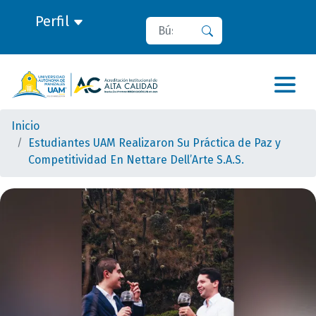
Perfil
Buscar
Buscar
Inicio
Estudiantes UAM Realizaron Su Práctica de Paz y
Competitividad En Nettare Dell’Arte S.A.S.