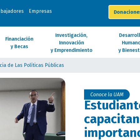
abajadores
Empresas
Donacion
Investigación,
Desarrol
Financiación
Innovación
Human
y Becas
y Emprendimiento
y Bienest
a de Las Políticas Públicas
Conoce la UAM
Estudiant
capacitan
importanc