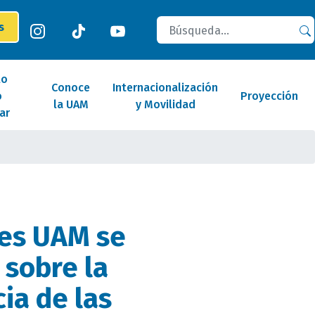
Buscar
es
lo
Conoce
Internacionalización
o
Proyección
la UAM
y Movilidad
ar
es UAM se
 sobre la
ia de las