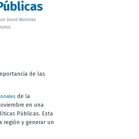
Públicas
an David Martinez
inutos
mportancia de las
de la
ionales
 noviembre en una
íticas Públicas. Esta
a región y generar un