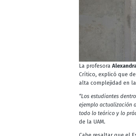
La profesora
Alexandr
Crítico, explicó
que des
alta complejidad en l
“Los estudiantes dentro
ejemplo actualización d
todo lo teórico y lo prá
de la UAM.
Cabe resaltar que el E