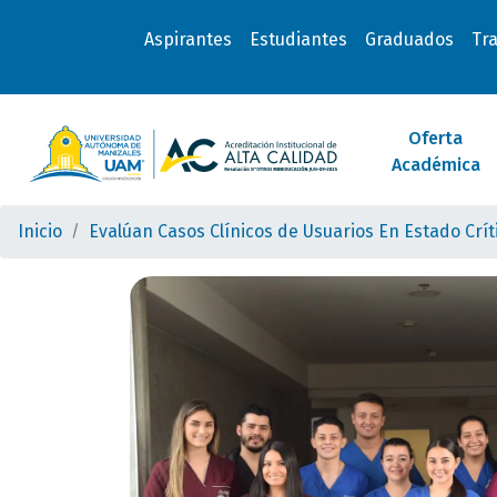
Aspirantes
Estudiantes
Graduados
Tr
Oferta
Académica
Inicio
Evalúan Casos Clínicos de Usuarios En Estado Crít