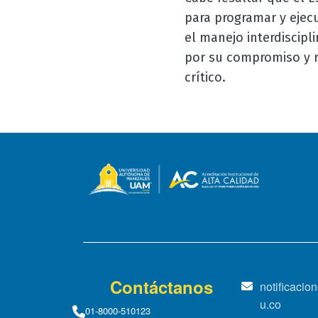
para programar y ejecu
el manejo interdiscipl
por su compromiso y re
crítico.
Contáctanos
notificaci
u.co
01-8000-510123