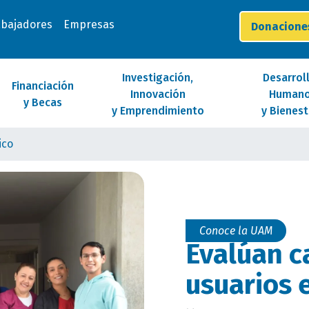
abajadores
Empresas
Donacion
Investigación,
Desarrol
Financiación
Innovación
Human
y Becas
y Emprendimiento
y Bienest
ico
Conoce la UAM
Evalúan c
usuarios 