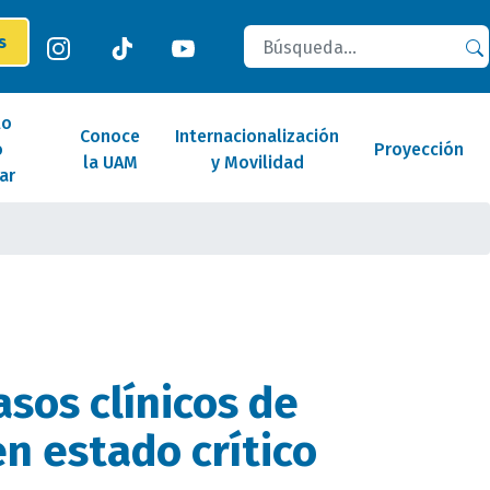
Buscar
es
lo
Conoce
Internacionalización
o
Proyección
la UAM
y Movilidad
ar
asos clínicos de
en estado crítico