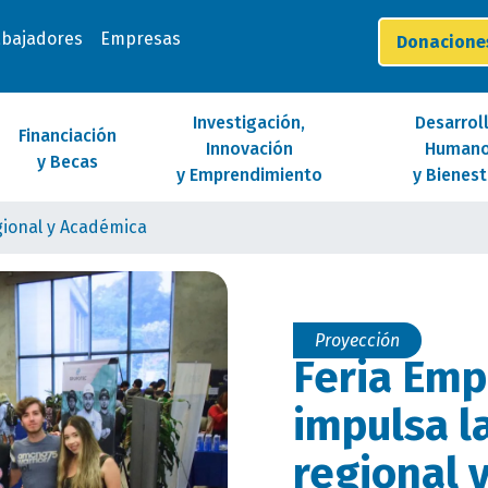
abajadores
Empresas
Donacion
Investigación,
Desarrol
Financiación
Innovación
Human
y Becas
y Emprendimiento
y Bienest
gional y Académica
Proyección
Feria Emp
impulsa l
regional 