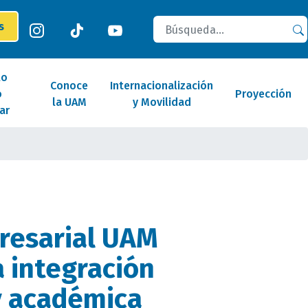
Buscar
es
lo
Conoce
Internacionalización
o
Proyección
la UAM
y Movilidad
ar
resarial UAM
a integración
y académica