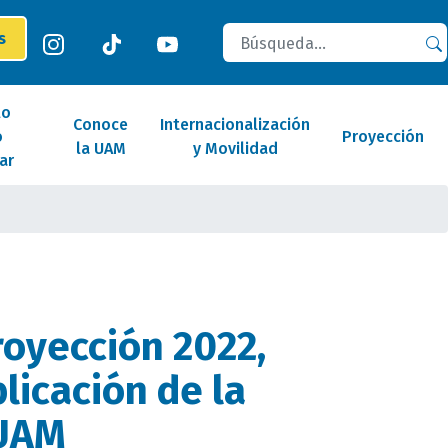
Buscar
es
lo
Conoce
Internacionalización
o
Proyección
la UAM
y Movilidad
ar
royección 2022,
licación de la
 UAM