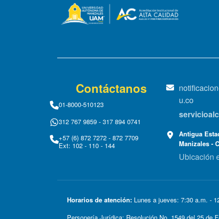
Contáctanos
notificaci
u.co
01-8000-510123
servicioa
312 767 9859 - 317 894 0741
Antigua Estac
+57 (6) 872 7272 - 872 7709
Manizales - 
Ext: 102 - 110 - 144
Ubicación 
Horarios de atención:
Lunes a jueves: 7:30 a.m. - 12
Personería Jurídica: Resolución No. 1549 del 25 d