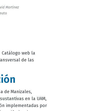
vid Martinez
inuto
u Catálogo web la
ransversal de las
ción
a de Manizales,
sustantivas en la UAM,
ación implementadas por