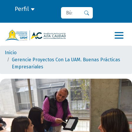
Perfil
Buscar
Buscar
Inicio
Gerencie Proyectos Con La UAM. Buenas Prácticas
Empresariales