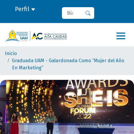
Perfil
Buscar
Buscar
Inicio
Graduada UAM - Galardonada Como “Mujer del Año
En Marketing”