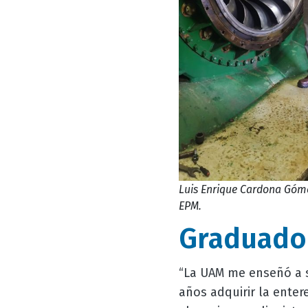
Luis Enrique Cardona Góme
EPM.
Graduado 
“La UAM me enseñó a s
años adquirir la enter