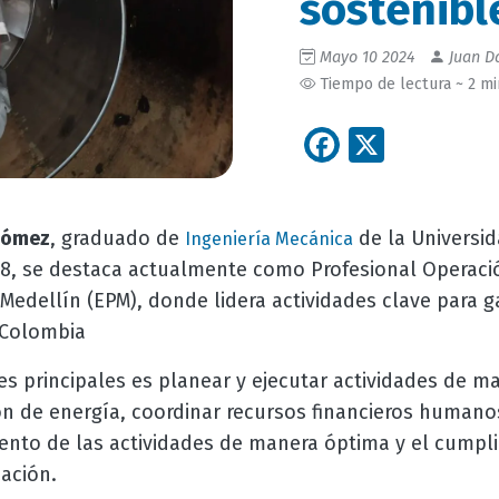
sostenibl
Mayo 10 2024
Juan Da
Tiempo de lectura ~ 2 m
Facebook
X
Gómez
, graduado de
de la Universi
Ingeniería Mecánica
8, se destaca actualmente como Profesional Operaci
edellín (EPM), donde lidera actividades clave para ga
 Colombia
s principales es planear y ejecutar actividades de m
n de energía, coordinar recursos financieros humanos
iento de las actividades de manera óptima y el cumpl
zación.