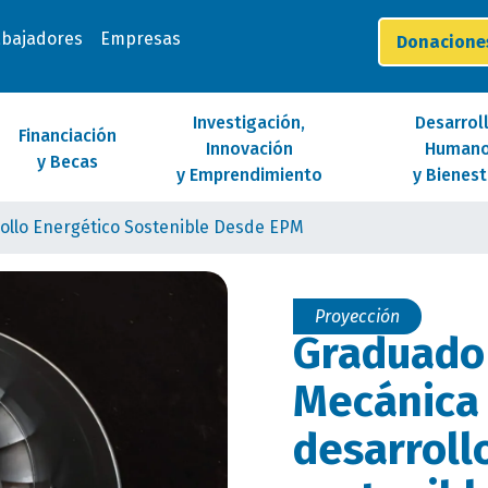
abajadores
Empresas
Donacion
Investigación,
Desarrol
Financiación
Innovación
Human
y Becas
y Emprendimiento
y Bienest
ollo Energético Sostenible Desde EPM
Proyección
Graduado 
Mecánica
desarroll