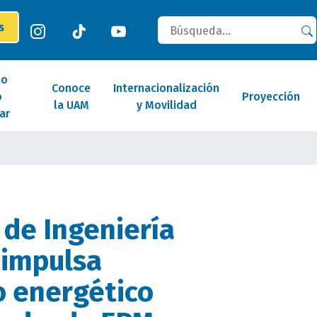
Buscar
es
lo
Conoce
Internacionalización
o
Proyección
la UAM
y Movilidad
ar
de Ingeniería
 impulsa
o energético