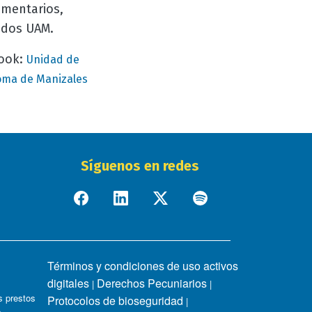
omentarios,
ados UAM.
book:
Unidad de
oma de Manizales
Síguenos en redes
Términos y condiciones de uso activos
digitales
Derechos Pecuniarios
|
|
 prestos
Protocolos de bioseguridad
|
s