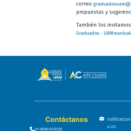
correo
graduadosuam@a
propuestas y sugeren
También los invitamos
Graduados - UAMmanizal
Contáctanos
notificaci
u.co
01-8000-510123