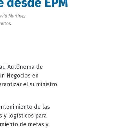
e desde EPM
vid Martinez
inutos
dad Autónoma de
ón Negocios en
rantizar el suministro
antenimiento de las
 y logísticos para
imiento de metas y