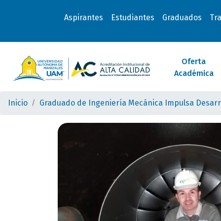
Aspirantes
Estudiantes
Graduados
Tr
Oferta
Académica
Inicio
Graduado de Ingeniería Mecánica Impulsa Desarr