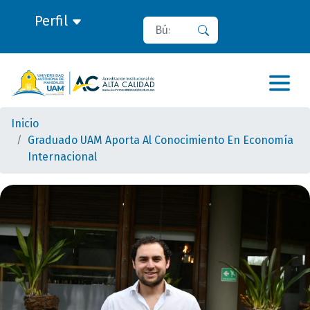
Perfil
Buscar
Buscar
Inicio
Graduado UAM Aporta Al Conocimiento En Economía
Internacional