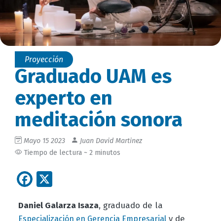
Proyección
Graduado UAM es
experto en
meditación sonora
Mayo 15 2023
Juan David Martinez
Tiempo de lectura ~ 2 minutos
Facebook
X
Daniel Galarza Isaza
, graduado de la
y de
Especialización en Gerencia Empresarial