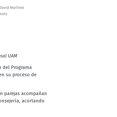
David Martinez
inuto
nsal UAM
ón del Programa
en su proceso de
en parejas acompañan
onsejería, acortando