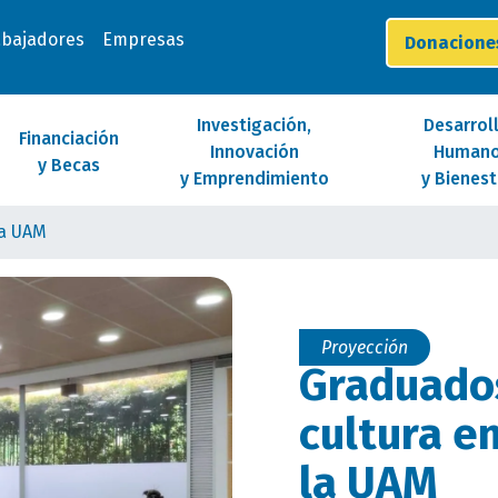
abajadores
Empresas
Donacion
Investigación,
Desarrol
Financiación
Innovación
Human
y Becas
y Emprendimiento
y Bienest
La UAM
Proyección
Graduado
cultura 
la UAM