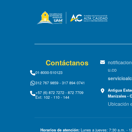
Contáctanos
notificaci
u.co
01-8000-510123
servicioa
312 767 9859 - 317 894 0741
Antigua Estac
+57 (6) 872 7272 - 872 7709
Manizales - 
Ext: 102 - 110 - 144
Ubicación 
Horarios de atención:
Lunes a jueves: 7:30 a.m. - 12