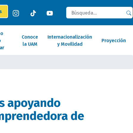
Buscar
es
lo
Conoce
Internacionalización
o
Proyección
la UAM
y Movilidad
ar
s apoyando
emprendedora de