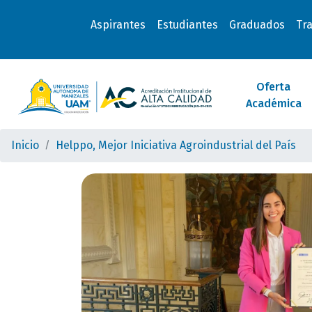
Aspirantes
Estudiantes
Graduados
Tr
Oferta
Académica
Inicio
Helppo, Mejor Iniciativa Agroindustrial del País