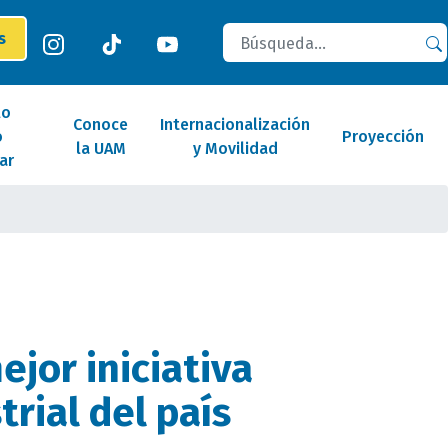
Buscar
es
lo
Conoce
Internacionalización
o
Proyección
la UAM
y Movilidad
ar
ejor iniciativa
rial del país