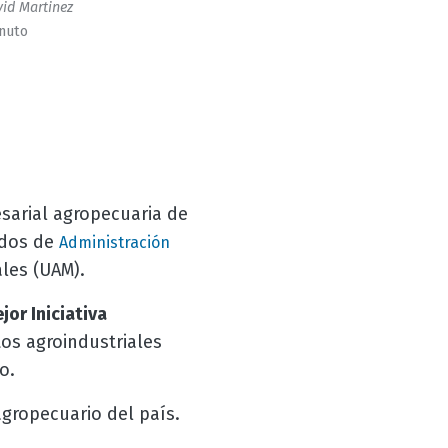
id Martinez
inuto
esarial agropecuaria de
ados de
Administración
les (UAM).
jor Iniciativa
tos agroindustriales
o.
gropecuario del país.