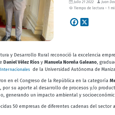
Julio 21 2022
Juan Dav
Tiempo de lectura ~ 1 m
Facebook
X
ultura y Desarrollo Rural reconoció la excelencia empr
de
Daniel Vélez Ríos
y
M
anuela Noreña Galeano
, gradu
de la Universidad Autónoma de Maniza
Internacionales
ieron en el Congreso de la República en la categoría
Me
, por su aporte al desarrollo de procesos y/o produc
do, generando un impacto ambiental y socioeconómic
ocidas 50 empresas de diferentes cadenas del sector a