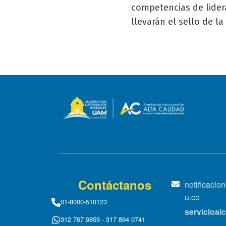
competencias de lidera
llevarán el sello de l
Contáctanos
notificaci
u.co
01-8000-510123
servicioa
312 767 9859 - 317 894 0741