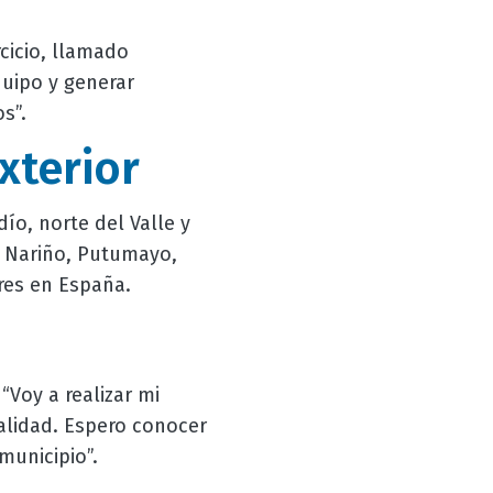
rcicio, llamado
quipo y generar
s”.
xterior
ío, norte del Valle y
 Nariño, Putumayo,
tres en España.
“Voy a realizar mi
alidad. Espero conocer
municipio”.