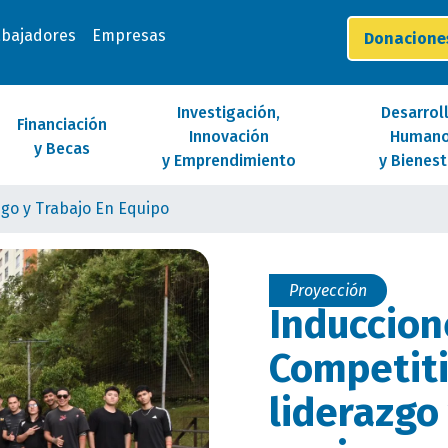
abajadores
Empresas
Donacion
Investigación,
Desarrol
Financiación
Innovación
Human
y Becas
y Emprendimiento
y Bienest
zgo y Trabajo En Equipo
Proyección
Induccion
Competit
liderazgo