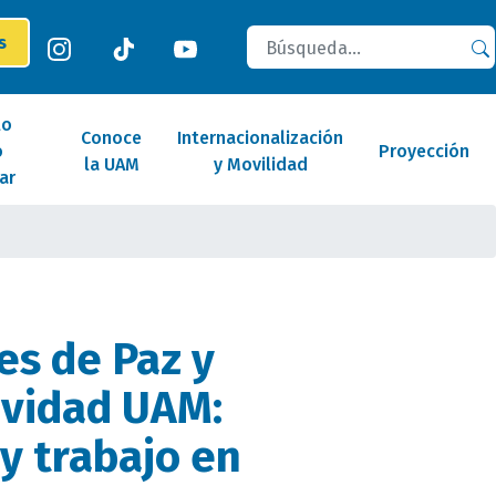
Buscar
es
lo
Conoce
Internacionalización
o
Proyección
la UAM
y Movilidad
ar
es de Paz y
ividad UAM:
 y trabajo en