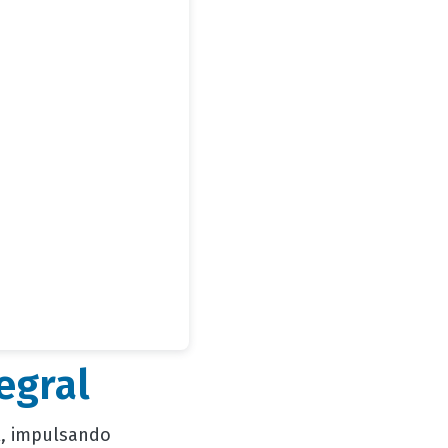
egral
l, impulsando