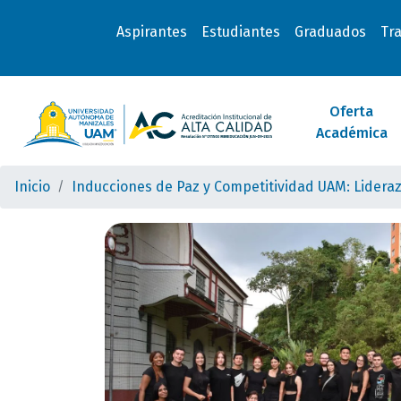
Aspirantes
Estudiantes
Graduados
Tr
Oferta
Académica
Inicio
Inducciones de Paz y Competitividad UAM: Lidera