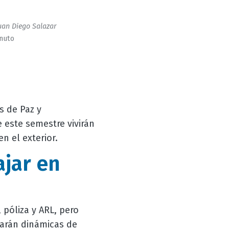
uan Diego Salazar
inuto
s de Paz y
 este semestre vivirán
n el exterior.
ajar en
 póliza y ARL, pero
larán dinámicas de