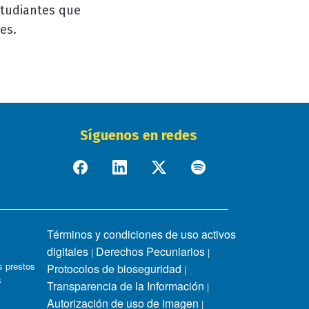
studiantes que
es.
Síguenos en redes
Términos y condiciones de uso activos
digitales
Derechos Pecuniarios
|
|
 prestos
Protocolos de bioseguridad
|
s
Transparencia de la Información
|
Autorización de uso de imagen
|