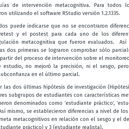
guías de intervención metacognitiva. Para todos lo
ron utilizando el software RStudio versión 1.2.1335.
ados puede indicarse
que no se encontraron diferenci
pretest y el postest para cada uno de los difere
gulación metacognitiva que fueron evaluados. Así
las dos primeras se lograron comprobar sólo parcialm
partir del proceso de intervención sobre el monitore
e estudio, no mejoró la precisión, ni el sesgo, pe
ubconfianza en el último parcial.
 las dos últimas hipótesis de investigación (Hipótesi
tres subgrupos de estudiantes con características met
ueron denominados como ‘estudiante práctico’, ‘estud
 Así mismo, se establecieron diferencias a nivel de lo
s meta metacognitivos en relación con el sesgo y el 
udiante práctico) y 3 (estudiante realista).