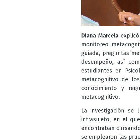
Diana Marcela
explic
monitoreo metacognit
guiada, preguntas met
desempeño, así como
estudiantes en Psico
metacognitivo de los
conocimiento y reg
metacognitivo.
La investigación se
intrasujeto, en el q
encontraban cursando 
se emplearon las prue