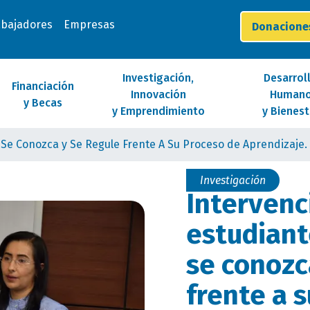
abajadores
Empresas
Donacion
Investigación,
Desarrol
Financiación
Innovación
Human
y Becas
y Emprendimiento
y Bienest
o Se Conozca y Se Regule Frente A Su Proceso de Aprendizaje.
Investigación
Intervenc
estudiant
se conozc
frente a 