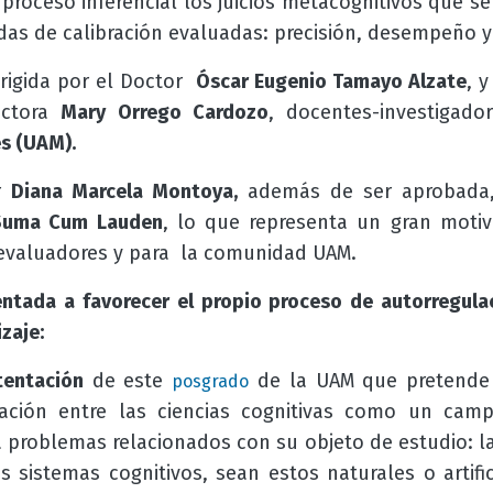
roceso inferencial los juicios metacognitivos que se
das de calibración evaluadas: precisión, desempeño y
irigida por el Doctor
Óscar Eugenio Tamayo Alzate
, 
octora
Mary Orrego Cardozo
, docentes-investigad
s (UAM).
or
Diana Marcela Montoya,
además de ser aprobada,
Suma Cum Lauden
, lo que representa un gran motiv
 evaluadores y para la comunidad UAM.
entada a favorecer el propio proceso de autorregula
zaje:
tentación
de este
de la UAM que pretende 
posgrado
lación entre las ciencias cognitivas como un campo
a problemas relacionados con su objeto de estudio: la
 sistemas cognitivos, sean estos naturales o artific