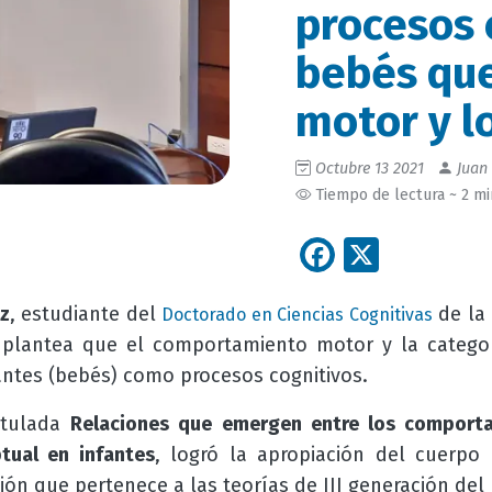
procesos 
bebés que
motor y l
Octubre 13 2021
Juan 
Tiempo de lectura ~ 2 m
Facebook
X
iz
, estudiante del
de la
Doctorado en Ciencias Cognitivas
plantea que el comportamiento motor y la categor
fantes (bebés) como procesos cognitivos.
titulada
Relaciones que emergen entre los comport
tual en infantes
, logró la apropiación del cuerpo
ón que pertenece a las teorías de III generación del 