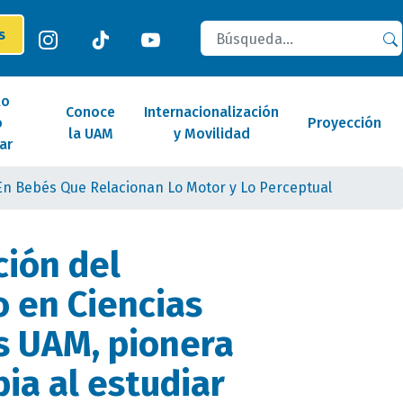
Buscar
es
lo
Conoce
Internacionalización
o
Proyección
la UAM
y Movilidad
ar
 En Bebés Que Relacionan Lo Motor y Lo Perceptual
ción del
 en Ciencias
s UAM, pionera
ia al estudiar