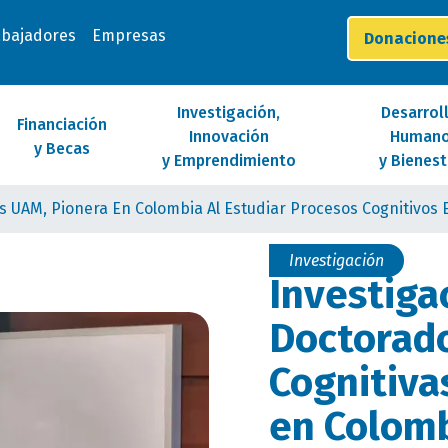
abajadores
Empresas
Donacion
Investigación,
Desarrol
Financiación
Innovación
Human
y Becas
y Emprendimiento
y Bienest
as UAM, Pionera En Colombia Al Estudiar Procesos Cognitivos
Investigación
Investiga
Doctorado
Cognitiva
en Colomb