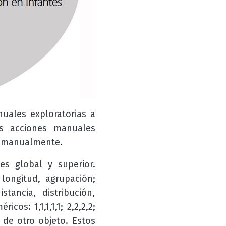
nuales exploratorias a
s acciones manuales
unimanualmente.
es global y superior.
longitud, agrupación;
tancia, distribución,
os: 1,1,1,1,1; 2,2,2,2;
d de otro objeto. Estos