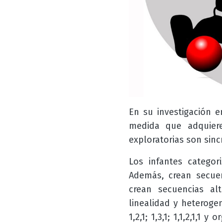
En su investigación e
medida que adquier
exploratorias son sin
Los infantes categor
Además, crean secuen
crean secuencias alt
linealidad y heterogen
1,2,1; 1,3,1; 1,1,2,1,