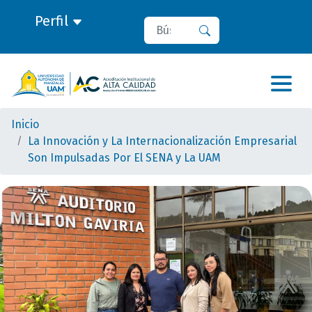
Perfil
Buscar
Buscar
Inicio
La Innovación y La Internacionalización Empresarial
Son Impulsadas Por El SENA y La UAM