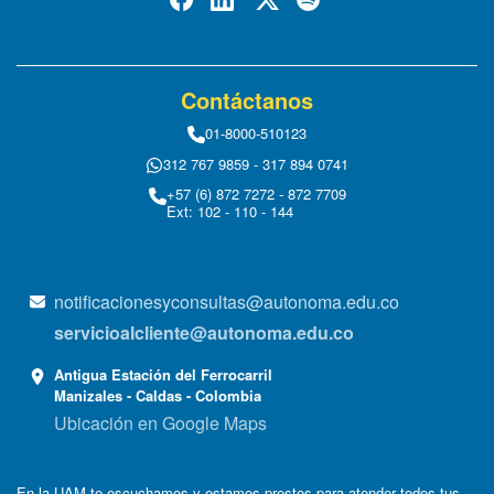
Contáctanos
01-8000-510123
312 767 9859 - 317 894 0741
+57 (6) 872 7272 - 872 7709
Ext: 102 - 110 - 144
notificacionesyconsultas@autonoma.edu.co
servicioalcliente@autonoma.edu.co
Antigua Estación del Ferrocarril
Manizales - Caldas - Colombia
Ubicación en Google Maps
En la UAM te escuchamos y estamos prestos para atender todos tus