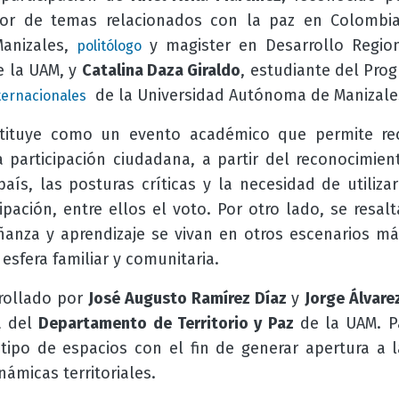
dor de temas relacionados con la paz en Colombi
Manizales,
y magister en Desarrollo Regiona
politólogo
e la UAM, y
Catalina Daza Giraldo
, estudiante del Pr
de la Universidad Autónoma de Manizale
ternacionales
stituye como un evento académico que permite rec
a participación ciudadana, a partir del reconocimie
aís, las posturas críticas y la necesidad de utilizar
pación, entre ellos el voto. Por otro lado, se resal
anza y aprendizaje se vivan en otros escenarios má
 esfera familiar y comunitaria.
rrollado por
José Augusto Ramírez Díaz
y
Jorge Álvare
a del
Departamento de Territorio y Paz
de la UAM. P
ipo de espacios con el fin de generar apertura a la 
ámicas territoriales.