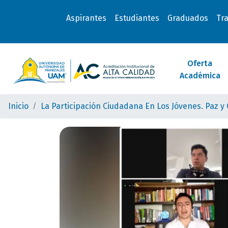
Aspirantes
Estudiantes
Graduados
Tr
Oferta
Académica
Inicio
La Participación Ciudadana En Los Jóvenes. Paz 