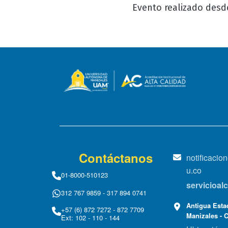
Evento realizado desde
Contáctanos
notificaci
u.co
01-8000-510123
servicioa
312 767 9859 - 317 894 0741
Antigua Estac
+57 (6) 872 7272 - 872 7709
Manizales - 
Ext: 102 - 110 - 144