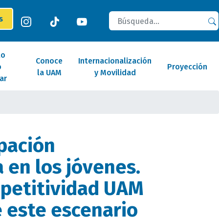
Buscar
es
lo
Conoce
Internacionalización
o
Proyección
la UAM
y Movilidad
ar
ipación
 en los jóvenes.
petitividad UAM
 este escenario