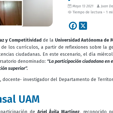
Mayo 13 2021
Juan Da
Tiempo de lectura ~ 1 m
Facebook
X
az y Competitividad
de la
Universidad Autónoma de M
 de los currículos, a partir de reflexiones sobre la g
etencias ciudadanas. En este escenario, el día miérco
ersatorio denominado:
“La participación ciudadana en 
ión superior”.
, docente- investigador del Departamento de Territor
nsal UAM
 participación de
Ariel Ávila Martínez
, reconocido p