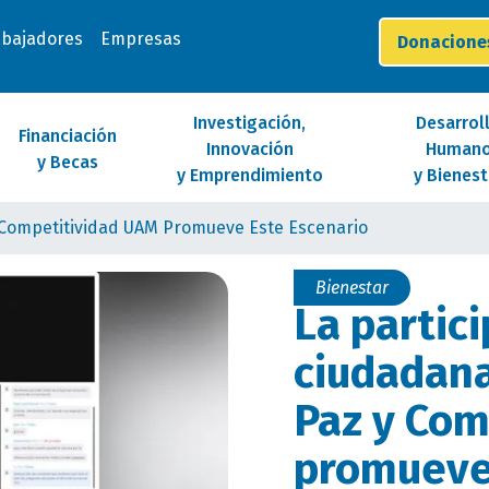
abajadores
Empresas
Donacion
Investigación,
Desarrol
Financiación
Innovación
Human
y Becas
y Emprendimiento
y Bienest
y Competitividad UAM Promueve Este Escenario
Bienestar
La partic
ciudadana
Paz y Com
promueve