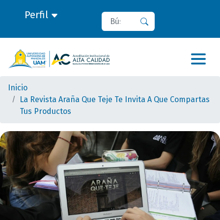
Perfil
Buscar
Buscar
Inicio
La Revista Araña Que Teje Te Invita A Que Compartas
Tus Productos