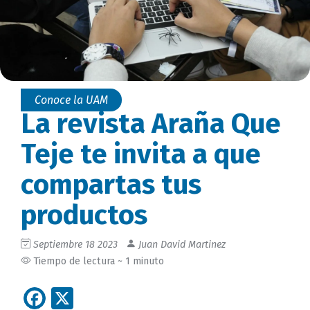
Conoce la UAM
La revista Araña Que
Teje te invita a que
compartas tus
productos
Septiembre 18 2023
Juan David Martinez
Tiempo de lectura ~ 1 minuto
Facebook
X