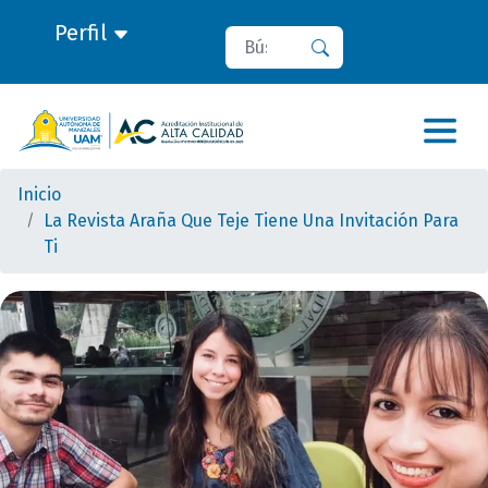
Perfil
Buscar
Buscar
Inicio
La Revista Araña Que Teje Tiene Una Invitación Para
Ti