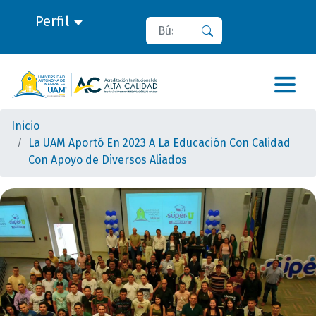
Perfil
Buscar
Buscar
Inicio
La UAM Aportó En 2023 A La Educación Con Calidad
Con Apoyo de Diversos Aliados