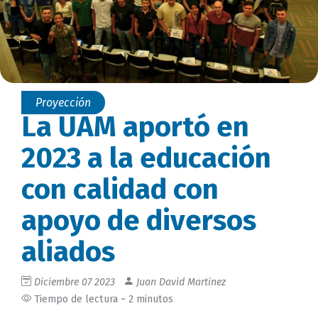
Proyección
La UAM aportó en
2023 a la educación
con calidad con
apoyo de diversos
aliados
Diciembre 07 2023
Juan David Martinez
Tiempo de lectura ~ 2 minutos